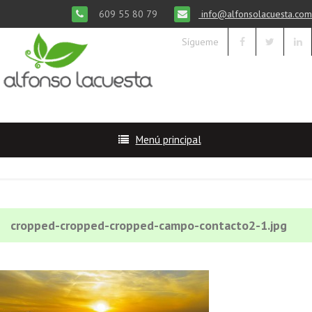
609 55 80 79
info@alfonsolacuesta.com
Sígueme
Menú principal
cropped-cropped-cropped-campo-contacto2-1.jpg