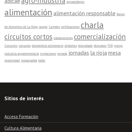
agro-industria
adicae
agroecológico
alimentación
alimentación responsable
Banco
charla
de Alimentos de La Rioja
campo
Carteles
certificaciones
circuitos cortos
comercialización
colaboraciones
Consumir
consumo
desperdicio alimentario
diplomas
etiquetado
etiquetas
FER
granja
jornadas
la rioja
mesa
industria agroalimentaria
invitaciones
jornada
proximidad
responsable
taller
Sitios de interés
Acceso Formación
Cultura Alimentaria