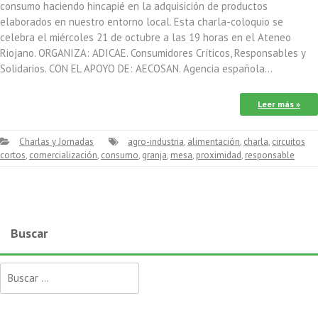
consumo haciendo hincapié en la adquisición de productos
elaborados en nuestro entorno local. Esta charla-coloquio se
celebra el miércoles 21 de octubre a las 19 horas en el Ateneo
Riojano. ORGANIZA: ADICAE. Consumidores Críticos, Responsables y
Solidarios. CON EL APOYO DE: AECOSAN. Agencia española…
Leer más »
Charlas y Jornadas
agro-industria
,
alimentación
,
charla
,
circuitos
cortos
,
comercialización
,
consumo
,
granja
,
mesa
,
proximidad
,
responsable
Buscar
Buscar: