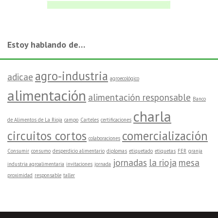
Estoy hablando de…
agro-industria
adicae
agroecológico
alimentación
alimentación responsable
Banco
charla
de Alimentos de La Rioja
campo
Carteles
certificaciones
circuitos cortos
comercialización
colaboraciones
Consumir
consumo
desperdicio alimentario
diplomas
etiquetado
etiquetas
FER
granja
jornadas
la rioja
mesa
industria agroalimentaria
invitaciones
jornada
proximidad
responsable
taller