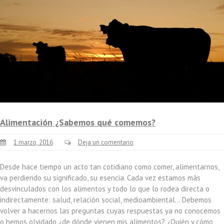
Alimentación ¿Sabemos qué comemos?
1 marzo, 2016
Deja un comentario
Desde hace tiempo un acto tan cotidiano como comer, alimentarnos,
va perdiendo su significado, su esencia. Cada vez estamos más
desvinculados con los alimentos y todo lo que lo rodea directa o
indirectamente: salud, relación social, medioambiental… Debemos
volver a hacernos las preguntas cuyas respuestas ya no conocemos
o hemos olvidado ¿de dónde vienen mis alimentos? ¿Quién y cómo