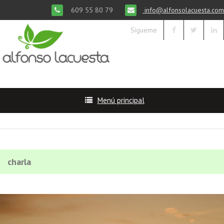
609 55 80 79
info@alfonsolacuesta.com
Sígueme
Menú principal
charla