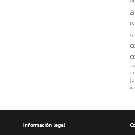
a
a
r
Car
c
c
des
gra
j
tall
Información legal
C