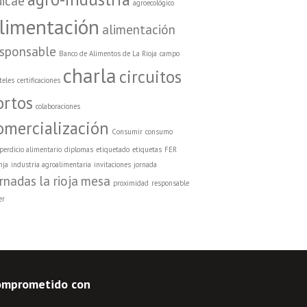
dicae
agroecológico
limentación
alimentación
esponsable
Banco de Alimentos de La Rioja
campo
charla
circuitos
teles
certificaciones
ortos
colaboraciones
omercialización
Consumir
consumo
perdicio alimentario
diplomas
etiquetado
etiquetas
FER
nja
industria agroalimentaria
invitaciones
jornada
ornadas
la rioja
mesa
proximidad
responsable
er
omprometido con