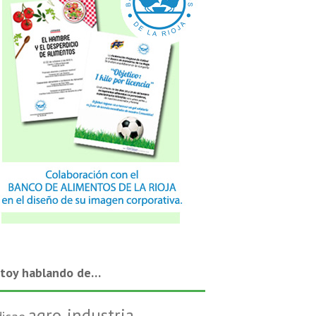
stoy hablando de…
agro-industria