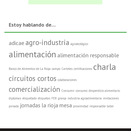
Estoy hablando de…
agro-industria
adicae
agroecológico
alimentación
alimentación responsable
charla
Banco de Alimentos de La Rioja
campo
Carteles
certificaciones
circuitos cortos
colaboraciones
comercialización
Consumir
consumo
desperdicio alimentario
diplomas
etiquetado
etiquetas
FER
granja
industria agroalimentaria
invitaciones
jornadas
la rioja
mesa
jornada
proximidad
responsable
taller