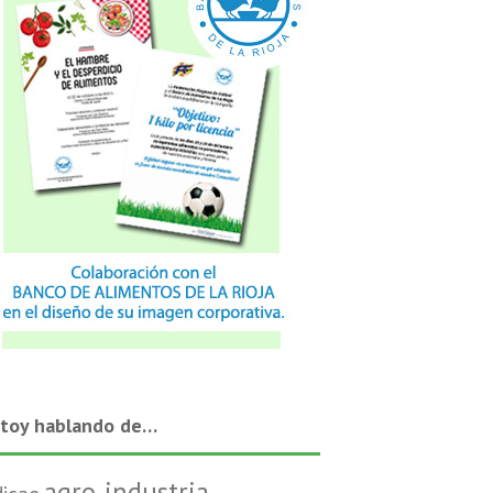
Textos
stoy hablando de…
agro-industria