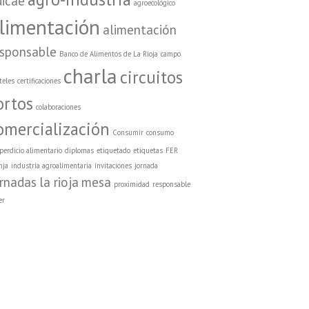
dicae
agroecológico
limentación
alimentación
esponsable
Banco de Alimentos de La Rioja
campo
charla
circuitos
teles
certificaciones
ortos
colaboraciones
omercialización
Consumir
consumo
perdicio alimentario
diplomas
etiquetado
etiquetas
FER
nja
industria agroalimentaria
invitaciones
jornada
ornadas
la rioja
mesa
proximidad
responsable
er