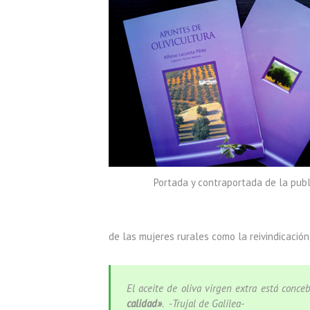
Portada y contraportada de la publ
de las mujeres rurales como la reivindicación
El aceite de oliva virgen extra está conc
calidad»
. -Trujal de Galilea-