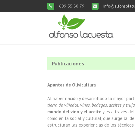
609 55 80 79
info@alfonsolacu
Publicaciones
Apuntes de Olivicultura
Al haber nacido y desarrollado la mayor parte
tierra de viñedos, vinos, bodegas, aceites y truja
mundo del vino y el aceite
y es a través del
como en la social y cultural, que surge la ide
estructuran las experiencias de los técnico