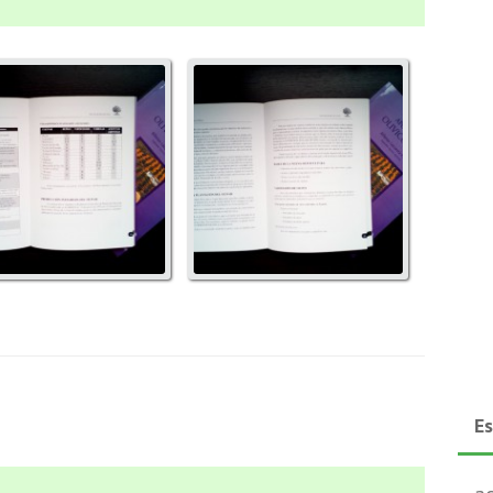
tada y Contra
Gráficos del interior
E