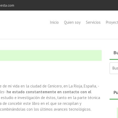
esta.com
Inicio
Quien soy
Servicios
Proyec
Bu
Busc
 de mi vida en la ciudad de Cenicero, en La Rioja, España,
-
les-
he estado constantemente en contacto con el
Pu
 estudio e investigación de éstos, tanto en la parte técnica
a de concebir este libro en el que se recopilan y
s combinándolas con los últimos avances tecnológicos.