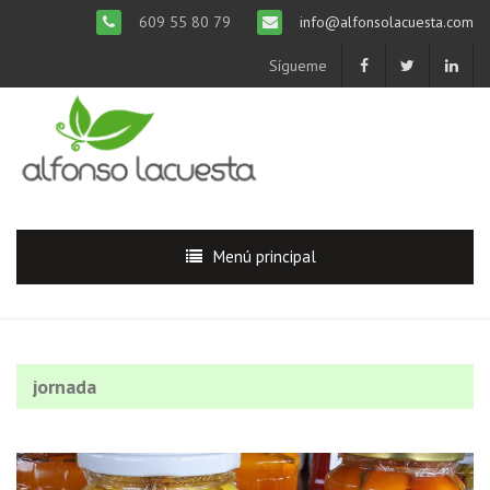
609 55 80 79
info@alfonsolacuesta.com
Sígueme
Menú principal
jornada