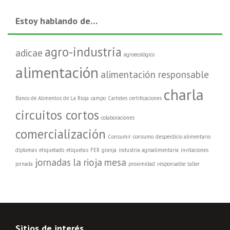
Estoy hablando de…
agro-industria
adicae
agroecológico
alimentación
alimentación responsable
charla
Banco de Alimentos de La Rioja
campo
Carteles
certificaciones
circuitos cortos
colaboraciones
comercialización
Consumir
consumo
desperdicio alimentario
diplomas
etiquetado
etiquetas
FER
granja
industria agroalimentaria
invitaciones
jornadas
la rioja
mesa
jornada
proximidad
responsable
taller
Sitios de interés