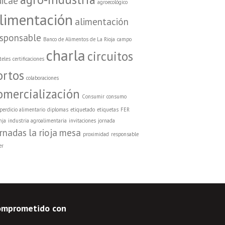
dicae
agroecológico
limentación
alimentación
esponsable
Banco de Alimentos de La Rioja
campo
charla
circuitos
teles
certificaciones
ortos
colaboraciones
omercialización
Consumir
consumo
perdicio alimentario
diplomas
etiquetado
etiquetas
FER
nja
industria agroalimentaria
invitaciones
jornada
ornadas
la rioja
mesa
proximidad
responsable
er
omprometido con