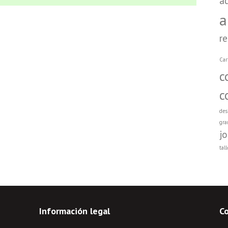
a
a
r
Car
c
c
des
gra
j
tall
Información legal
C