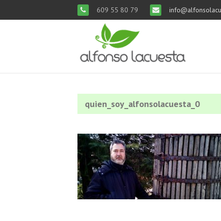
609 55 80 79
info@alfonsolacu
quien_soy_alfonsolacuesta_0