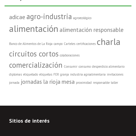
agro-industria
adicae
agroecológico
alimentación
alimentación responsable
charla
Banco de Alimentos de La Rioja
campo
Carteles
certificaciones
circuitos cortos
colaboraciones
comercialización
Consumir
consumo
desperdicio alimentario
diplomas
etiquetado
etiquetas
FER
granja
industria agroalimentaria
invitaciones
jornadas
la rioja
mesa
jornada
proximidad
responsable
taller
Sitios de interés