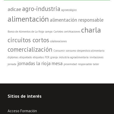
agro-industria
adicae
agroecológico
alimentación
alimentación responsable
charla
Banco de Alimentos de La Rioja
campo
Carteles
certificaciones
circuitos cortos
colaboraciones
comercialización
Consumir
consumo
desperdicio alimentario
diplomas
etiquetado
etiquetas
FER
granja
industria agroalimentaria
invitaciones
jornadas
la rioja
mesa
jornada
proximidad
responsable
taller
Sitios de interés
Acceso Formación