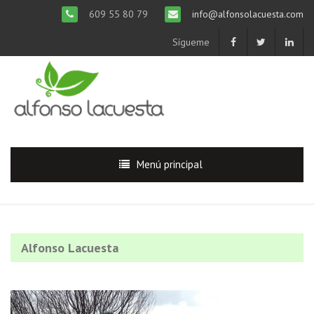
609 55 80 79
info@alfonsolacuesta.com
Sígueme
Menú principal
Alfonso Lacuesta