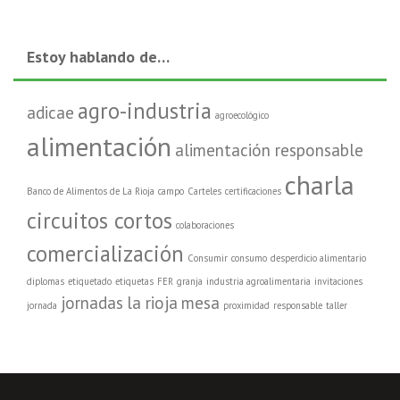
Estoy hablando de…
agro-industria
adicae
agroecológico
alimentación
alimentación responsable
charla
Banco de Alimentos de La Rioja
campo
Carteles
certificaciones
circuitos cortos
colaboraciones
comercialización
Consumir
consumo
desperdicio alimentario
diplomas
etiquetado
etiquetas
FER
granja
industria agroalimentaria
invitaciones
jornadas
la rioja
mesa
jornada
proximidad
responsable
taller