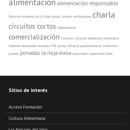
alimentación
alimentación responsable
charla
Banco de Alimentos de La Rioja
campo
Carteles
certificaciones
circuitos cortos
colaboraciones
comercialización
Consumir
consumo
desperdicio alimentario
diplomas
etiquetado
etiquetas
FER
granja
industria agroalimentaria
invitaciones
jornadas
la rioja
mesa
jornada
proximidad
responsable
taller
Sitios de interés
Acceso Formación
Cultura Alimentaria
Los Paisajes del Vino