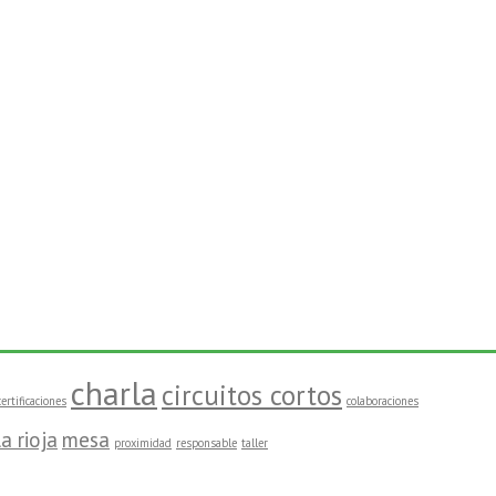
charla
circuitos cortos
certificaciones
colaboraciones
la rioja
mesa
proximidad
responsable
taller