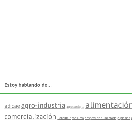
Estoy hablando de…
alimentació
agro-industria
adicae
agroecológico
comercialización
Consumir
consumo
desperdicio alimentario
diplomas