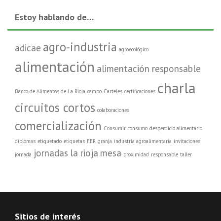
Estoy hablando de…
agro-industria
adicae
agroecológico
alimentación
alimentación responsable
charla
Banco de Alimentos de La Rioja
campo
Carteles
certificaciones
circuitos cortos
colaboraciones
comercialización
Consumir
consumo
desperdicio alimentario
diplomas
etiquetado
etiquetas
FER
granja
industria agroalimentaria
invitaciones
jornadas
la rioja
mesa
jornada
proximidad
responsable
taller
Sitios de interés