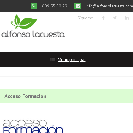
609 55 80 79
info@alfonsolacuesta.com
Sígueme
Menú principal
Acceso Formacion