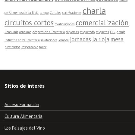
charla
de Alimentos de La Rioja
campo
Carteles
certificaciones
circuitos cortos
comercialización
colaboraciones
Consumir
consumo
desperdicio alimentario
diplomas
etiquetado
etiquetas
FER
granja
jornadas
la rioja
mesa
industria agroalimentaria
invitaciones
jornada
proximidad
responsable
taller
Sitios de interés
Acceso Formación
Cultura Alimentaria
Los Paisajes del Vino