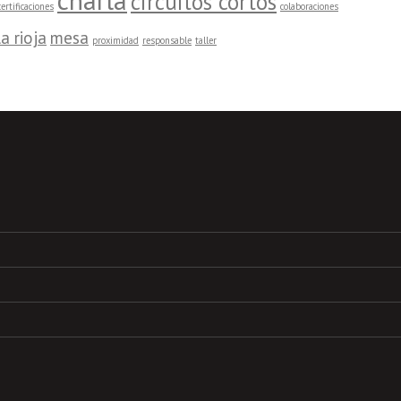
charla
circuitos cortos
certificaciones
colaboraciones
la rioja
mesa
proximidad
responsable
taller