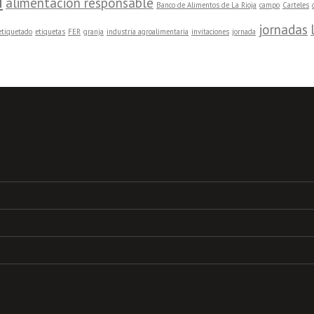
n
alimentación responsable
Banco de Alimentos de La Rioja
campo
Carteles
jornadas
etiquetado
etiquetas
FER
granja
industria agroalimentaria
invitaciones
jornada