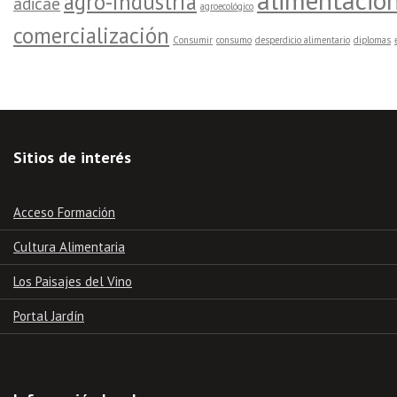
alimentació
agro-industria
adicae
agroecológico
comercialización
Consumir
consumo
desperdicio alimentario
diplomas
Sitios de interés
Acceso Formación
Cultura Alimentaria
Los Paisajes del Vino
Portal Jardín