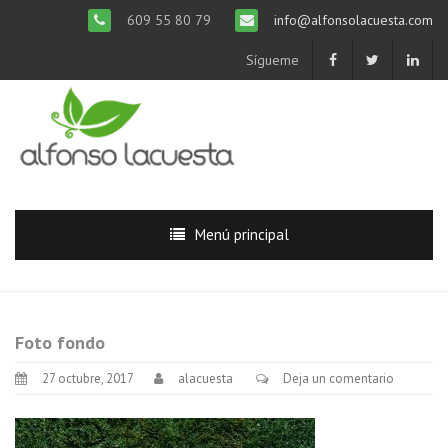
609 55 80 79
info@alfonsolacuesta.com
Sígueme
Menú principal
Foto fondo
27 octubre, 2017
alacuesta
Deja un comentario