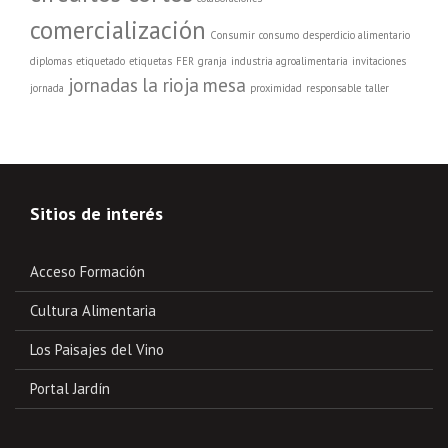
comercialización
Consumir
consumo
desperdicio alimentario
diplomas
etiquetado
etiquetas
FER
granja
industria agroalimentaria
invitaciones
jornadas
la rioja
mesa
jornada
proximidad
responsable
taller
Sitios de interés
Acceso Formación
Cultura Alimentaria
Los Paisajes del Vino
Portal Jardín