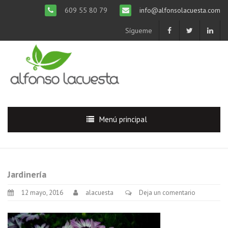
609 55 80 79
info@alfonsolacuesta.com
Sígueme
Menú principal
Jardinería
12 mayo, 2016
alacuesta
Deja un comentario