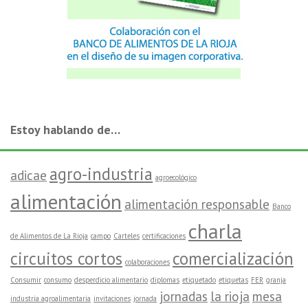
Estoy hablando de…
agro-industria
adicae
agroecológico
alimentación
alimentación responsable
Banco
charla
de Alimentos de La Rioja
campo
Carteles
certificaciones
circuitos cortos
comercialización
colaboraciones
Consumir
consumo
desperdicio alimentario
diplomas
etiquetado
etiquetas
FER
granja
jornadas
la rioja
mesa
industria agroalimentaria
invitaciones
jornada