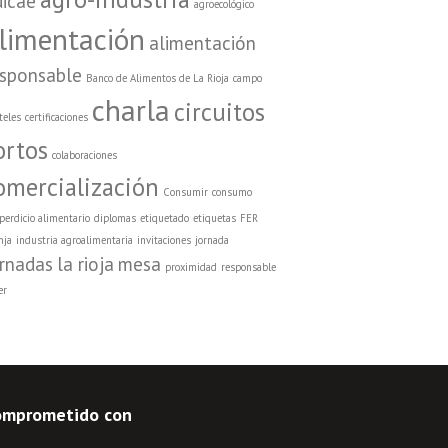
dicae
agroecológico
limentación
alimentación
esponsable
Banco de Alimentos de La Rioja
campo
charla
circuitos
teles
certificaciones
ortos
colaboraciones
omercialización
Consumir
consumo
perdicio alimentario
diplomas
etiquetado
etiquetas
FER
nja
industria agroalimentaria
invitaciones
jornada
ornadas
la rioja
mesa
proximidad
responsable
er
omprometido con