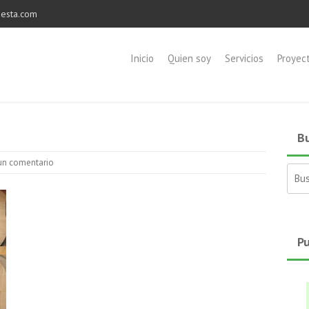
esta.com
Inicio
Quien soy
Servicios
Proyec
Bu
un comentario
Busc
Pu