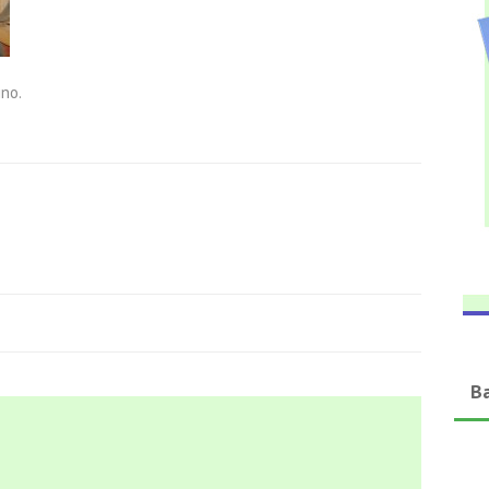
ino.
B