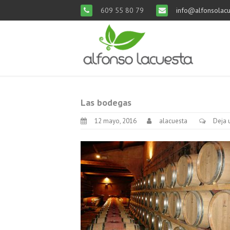
609 55 80 79
info@alfonsolacu
Las bodegas
12 mayo, 2016
alacuesta
Deja 