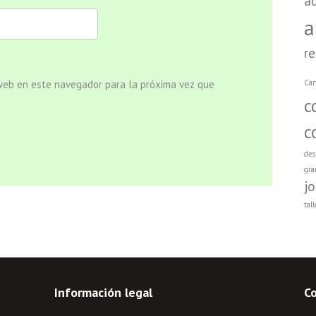
a
a
r
 web en este navegador para la próxima vez que
Car
c
c
des
gra
j
tall
Información legal
C