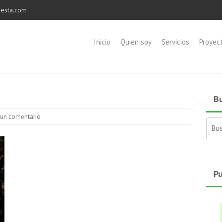
esta.com
Inicio
Quien soy
Servicios
Proyec
Bu
 un comentario
Busc
Pu