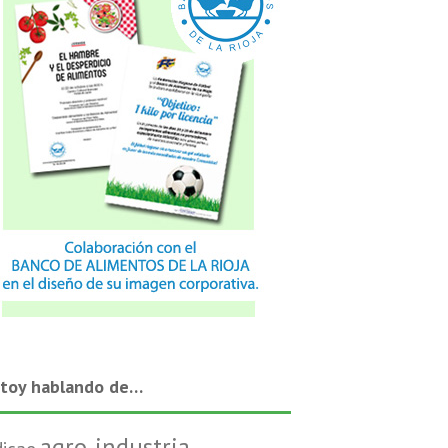
stoy hablando de…
agro-industria