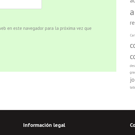
a
a
r
 web en este navegador para la próxima vez que
Car
c
c
des
gra
j
tall
Información legal
C