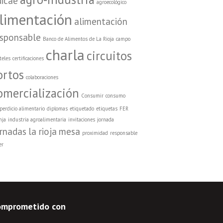
dicae
agroecológico
limentación
alimentación
esponsable
Banco de Alimentos de La Rioja
campo
charla
circuitos
teles
certificaciones
ortos
colaboraciones
omercialización
Consumir
consumo
perdicio alimentario
diplomas
etiquetado
etiquetas
FER
nja
industria agroalimentaria
invitaciones
jornada
ornadas
la rioja
mesa
proximidad
responsable
er
omprometido con