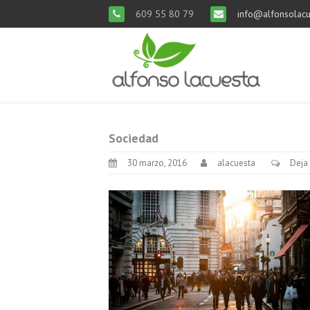
609 55 80 79
info@alfonsolacu
Sociedad
30 marzo, 2016
alacuesta
Deja