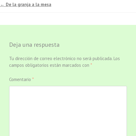
←
De la granja a la mesa
Navegación
de
entradas
Deja una respuesta
Tu dirección de correo electrónico no será publicada.
Los
campos obligatorios están marcados con
*
Comentario
*