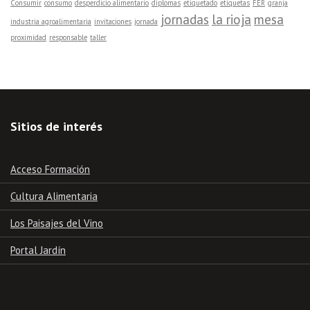
Consumir
consumo
desperdicio alimentario
diplomas
etiquetado
etiquetas
FER
granja
jornadas
la rioja
mesa
industria agroalimentaria
invitaciones
jornada
proximidad
responsable
taller
Sitios de interés
Acceso Formación
Cultura Alimentaria
Los Paisajes del Vino
Portal Jardín