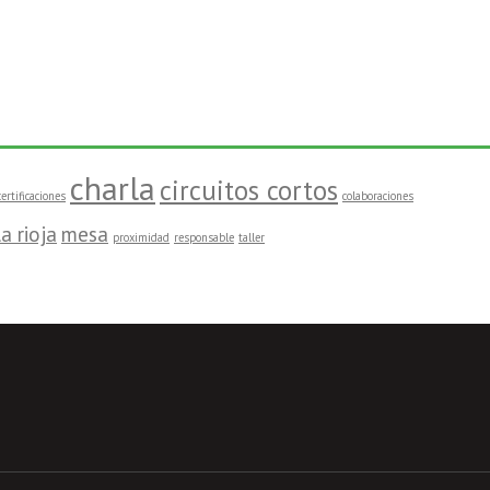
charla
circuitos cortos
certificaciones
colaboraciones
la rioja
mesa
proximidad
responsable
taller