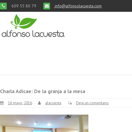
609 55 80 79
info@alfonsolacuesta.com
Charla Adicae: De la granja a la mesa
16 mayo, 2016
alacuesta
Deja un comentario