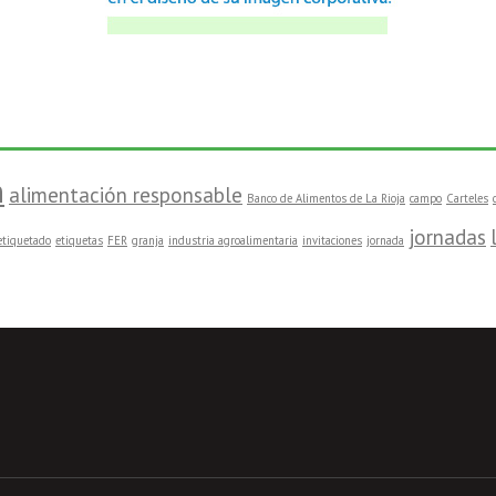
n
alimentación responsable
Banco de Alimentos de La Rioja
campo
Carteles
jornadas
etiquetado
etiquetas
FER
granja
industria agroalimentaria
invitaciones
jornada