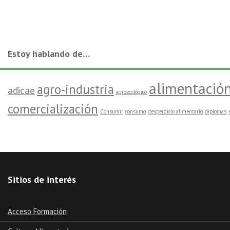
Estoy hablando de…
alimentació
agro-industria
adicae
agroecológico
comercialización
Consumir
consumo
desperdicio alimentario
diplomas
Sitios de interés
Acceso Formación