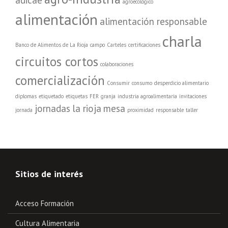
agroecológico
alimentación
alimentación responsable
charla
Banco de Alimentos de La Rioja
campo
Carteles
certificaciones
circuitos cortos
colaboraciones
comercialización
Consumir
consumo
desperdicio alimentario
diplomas
etiquetado
etiquetas
FER
granja
industria agroalimentaria
invitaciones
jornadas
la rioja
mesa
jornada
proximidad
responsable
taller
Sitios de interés
Acceso Formación
Cultura Alimentaria