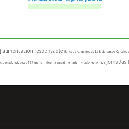
n
alimentación responsable
Banco de Alimentos de La Rioja
campo
Carteles
jornadas
etiquetado
etiquetas
FER
granja
industria agroalimentaria
invitaciones
jornada