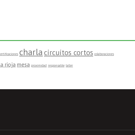
charla
circuitos cortos
certificaciones
colaboraciones
la rioja
mesa
proximidad
responsable
taller