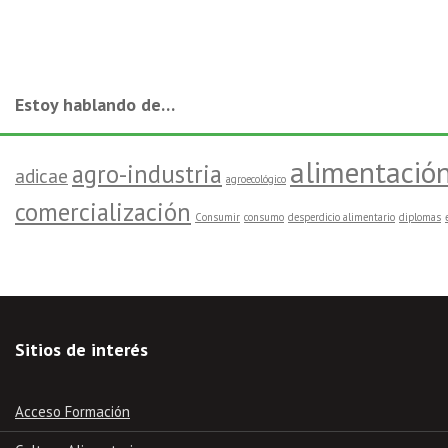
Estoy hablando de…
alimentació
agro-industria
adicae
agroecológico
comercialización
Consumir
consumo
desperdicio alimentario
diplomas
Sitios de interés
Acceso Formación