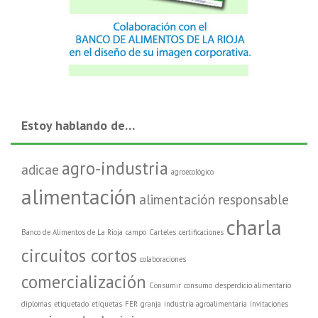
Estoy hablando de…
agro-industria
adicae
agroecológico
alimentación
alimentación responsable
charla
Banco de Alimentos de La Rioja
campo
Carteles
certificaciones
circuitos cortos
colaboraciones
comercialización
Consumir
consumo
desperdicio alimentario
diplomas
etiquetado
etiquetas
FER
granja
industria agroalimentaria
invitaciones