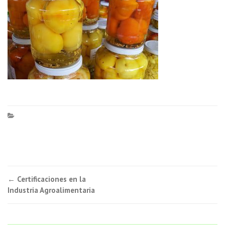
Navegación
←
Certificaciones en la
Industria Agroalimentaria
de
entradas