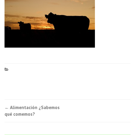
Navegación
←
Alimentación ¿Sabemos
qué comemos?
de
entradas