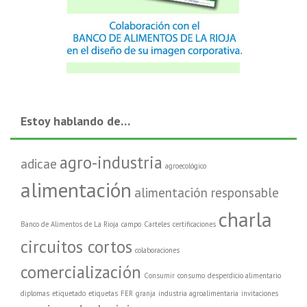
Estoy hablando de…
agro-industria
adicae
agroecológico
alimentación
alimentación responsable
charla
Banco de Alimentos de La Rioja
campo
Carteles
certificaciones
circuitos cortos
colaboraciones
comercialización
Consumir
consumo
desperdicio alimentario
diplomas
etiquetado
etiquetas
FER
granja
industria agroalimentaria
invitaciones