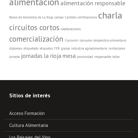
alimentación
alimentación responsable
charla
Banco de Alimentos de La Rioja
campo
Carteles
certificaciones
circuitos cortos
colaboraciones
comercialización
Consumir
consumo
desperdicio alimentario
diplomas
etiquetado
etiquetas
FER
granja
industria agroalimentaria
invitaciones
jornadas
la rioja
mesa
jornada
proximidad
responsable
taller
Sitios de interés
Acceso Formación
Cultura Alimentaria
Los Paisajes del Vino